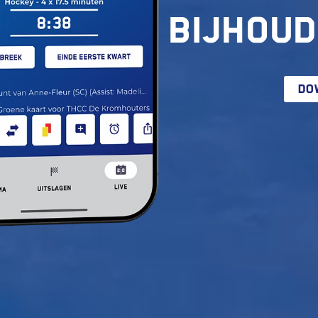
bijhoud
DO